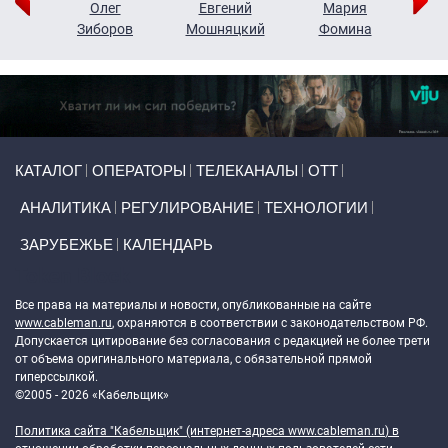
рий
Олег
Евгений
Мария
н
Зиборов
Мошняцкий
Фомина
Primary links
КАТАЛОГ
ОПЕРАТОРЫ
ТЕЛЕКАНАЛЫ
ОТТ
АНАЛИТИКА
РЕГУЛИРОВАНИЕ
ТЕХНОЛОГИИ
ЗАРУБЕЖЬЕ
КАЛЕНДАРЬ
Token Block
Все права на материалы и новости, опубликованные на сайте
www.cableman.ru
, охраняются в соответствии с законодательством РФ.
Допускается цитирование без согласования с редакцией не более трети
от объема оригинального материала, с обязательной прямой
гиперссылкой.
©2005 - 2026 «Кабельщик»
Политика сайта "Кабельщик" (интернет-адреса
www.cableman.ru
) в