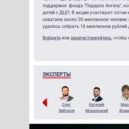
поддержке фонда "Подарок Ангелу", к
детей с ДЦП. В акции участвуют сотни
охватила около 30 миллионов человек 
удалось собрать 16 миллионов рублей 
Войдите
или
зарегистрируйтесь
, чтобы
ЭКСПЕРТЫ
Тимур
Григорий
Олег
Евгений
Мар
Чудутов
Кузин
Зиборов
Мошняцкий
Фом