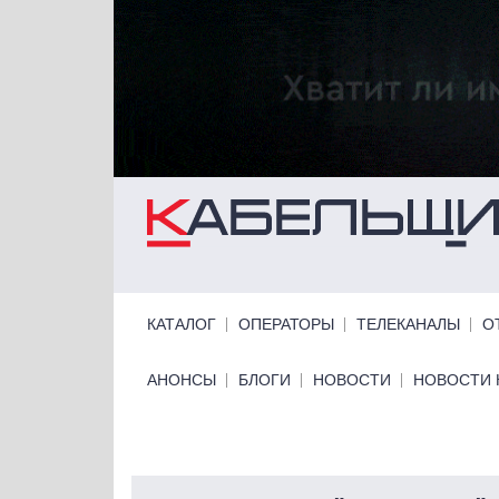
Перейти к основному содержанию
Primary links
КАТАЛОГ
ОПЕРАТОРЫ
ТЕЛЕКАНАЛЫ
О
Primary links bottom
АНОНСЫ
БЛОГИ
НОВОСТИ
НОВОСТИ 