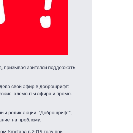
од, призывая зрителей поддержать
одела свой эфир в доброшрифт:
еские элементы эфира и промо-
ный ролик акции "Доброшрифт",
ание на проблему.
ом Smetana в 2019 году при