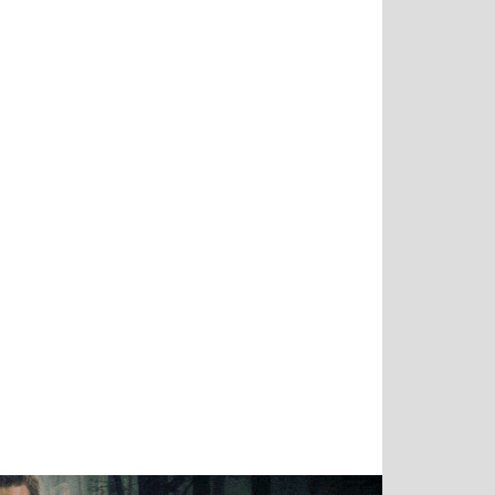
Татьяна
Тимур
Григорий
Олег
Воронова
Чудутов
Кузин
Зиборов