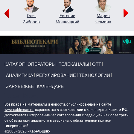
рий
Олег
Евгений
Мария
н
Зиборов
Мошняцкий
Фомина
Primary links
КАТАЛОГ
ОПЕРАТОРЫ
ТЕЛЕКАНАЛЫ
ОТТ
АНАЛИТИКА
РЕГУЛИРОВАНИЕ
ТЕХНОЛОГИИ
ЗАРУБЕЖЬЕ
КАЛЕНДАРЬ
Token Block
Все права на материалы и новости, опубликованные на сайте
www.cableman.ru
, охраняются в соответствии с законодательством РФ.
Допускается цитирование без согласования с редакцией не более трети
от объема оригинального материала, с обязательной прямой
гиперссылкой.
©2005 - 2026 «Кабельщик»