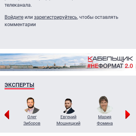
телеканала.
Войдите
или
зарегистрируйтесь
, чтобы оставлять
комментарии
ЭКСПЕРТЫ
рий
Олег
Евгений
Мария
н
Зиборов
Мошняцкий
Фомина