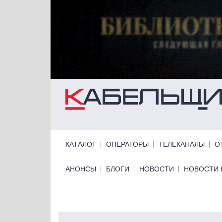
Перейти к основному содержанию
Primary links
КАТАЛОГ
ОПЕРАТОРЫ
ТЕЛЕКАНАЛЫ
О
Primary links bottom
АНОНСЫ
БЛОГИ
НОВОСТИ
НОВОСТИ 