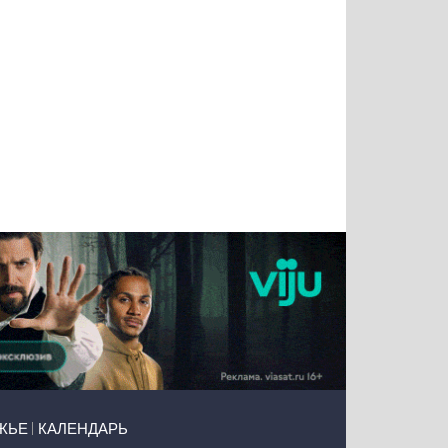
Тимур
Григорий
Виктор
Евгений
Чудутов
Кузин
Бритько
Мошняцкий
ЖЬЕ
КАЛЕНДАРЬ