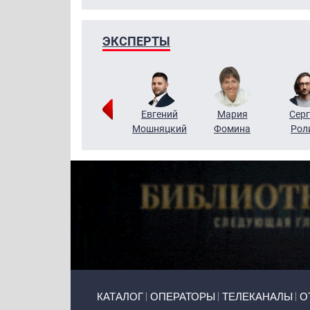
ЭКСПЕРТЫ
ригорий
Виктор
Евгений
Мария
Серг
Кузин
Бритько
Мошняцкий
Фомина
Рол
Primary links
КАТАЛОГ
ОПЕРАТОРЫ
ТЕЛЕКАНАЛЫ
О