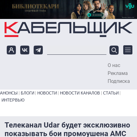
Перейти к основному содержанию
О нас
To
Реклама
Подписка
Primary links bottom
АНОНСЫ
БЛОГИ
НОВОСТИ
НОВОСТИ КАНАЛОВ
СТАТЬИ
ИНТЕРВЬЮ
Телеканал Udar будет эксклюзивно
показывать бои промоушена AMC