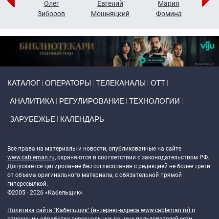
рий
Олег
Евгений
Мария
н
Зиборов
Мошняцкий
Фомина
Primary links
КАТАЛОГ
ОПЕРАТОРЫ
ТЕЛЕКАНАЛЫ
ОТТ
АНАЛИТИКА
РЕГУЛИРОВАНИЕ
ТЕХНОЛОГИИ
ЗАРУБЕЖЬЕ
КАЛЕНДАРЬ
Token Block
Все права на материалы и новости, опубликованные на сайте
www.cableman.ru
, охраняются в соответствии с законодательством РФ.
Допускается цитирование без согласования с редакцией не более трети
от объема оригинального материала, с обязательной прямой
гиперссылкой.
©2005 - 2026 «Кабельщик»
Политика сайта "Кабельщик" (интернет-адреса
www.cableman.ru
) в