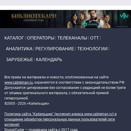
Primary links
КАТАЛОГ
ОПЕРАТОРЫ
ТЕЛЕКАНАЛЫ
ОТТ
АНАЛИТИКА
РЕГУЛИРОВАНИЕ
ТЕХНОЛОГИИ
ЗАРУБЕЖЬЕ
КАЛЕНДАРЬ
Token Block
Все права на материалы и новости, опубликованные на сайте
www.cableman.ru
, охраняются в соответствии с законодательством РФ.
Допускается цитирование без согласования с редакцией не более трети
от объема оригинального материала, с обязательной прямой
гиперссылкой.
©2005 - 2026 «Кабельщик»
Политика сайта "Кабельщик" (интернет-адреса
www.cableman.ru
) в
отношении обработки персональных данных пользователей сети
интернет
DrupalCoder — поддержка сайта c 2017 года