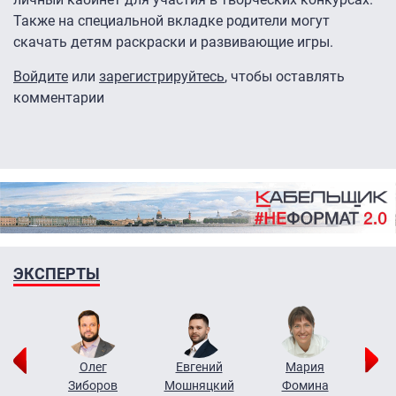
Также на специальной вкладке родители могут
скачать детям раскраски и развивающие игры.
Войдите
или
зарегистрируйтесь
, чтобы оставлять
комментарии
ЭКСПЕРТЫ
рий
Олег
Евгений
Мария
н
Зиборов
Мошняцкий
Фомина