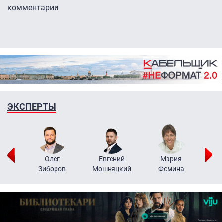
комментарии
ЭКСПЕРТЫ
рий
Олег
Евгений
Мария
н
Зиборов
Мошняцкий
Фомина