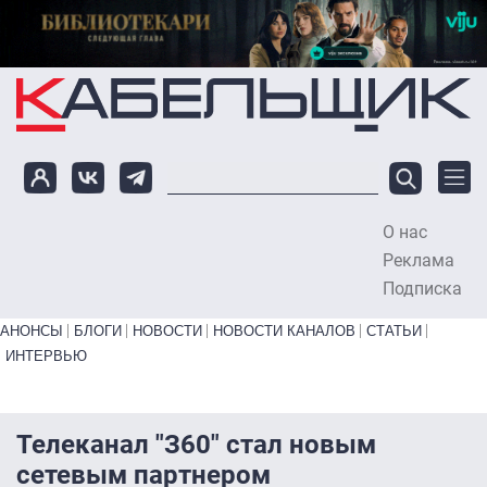
Перейти к основному содержанию
О нас
To
Реклама
Подписка
Primary links bottom
АНОНСЫ
БЛОГИ
НОВОСТИ
НОВОСТИ КАНАЛОВ
СТАТЬИ
ИНТЕРВЬЮ
Телеканал "З60" стал новым
сетевым партнером