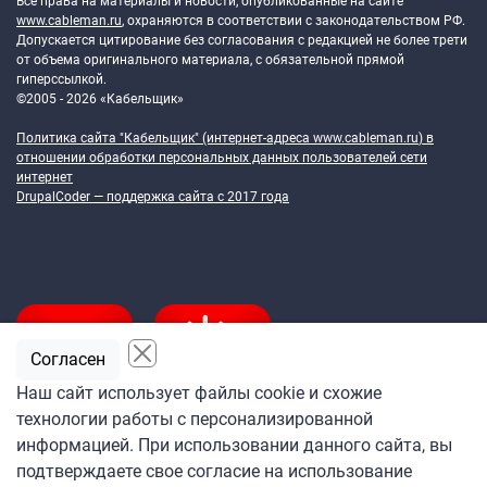
Все права на материалы и новости, опубликованные на сайте
www.cableman.ru
, охраняются в соответствии с законодательством РФ.
Допускается цитирование без согласования с редакцией не более трети
от объема оригинального материала, с обязательной прямой
гиперссылкой.
©2005 - 2026 «Кабельщик»
Политика сайта "Кабельщик" (интернет-адреса
www.cableman.ru
) в
отношении обработки персональных данных пользователей сети
интернет
DrupalCoder — поддержка сайта c 2017 года
Согласен
Наш сайт использует файлы cookie и схожие
технологии работы с персонализированной
Подпишитесь
информацией. При использовании данного сайта, вы
на ежедневную рассылку
подтверждаете свое согласие на использование