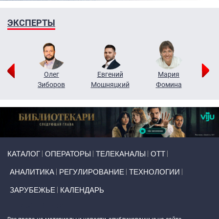
ЭКСПЕРТЫ
рий
Олег
Евгений
Мария
н
Зиборов
Мошняцкий
Фомина
Primary links
КАТАЛОГ
ОПЕРАТОРЫ
ТЕЛЕКАНАЛЫ
ОТТ
АНАЛИТИКА
РЕГУЛИРОВАНИЕ
ТЕХНОЛОГИИ
ЗАРУБЕЖЬЕ
КАЛЕНДАРЬ
Token Block