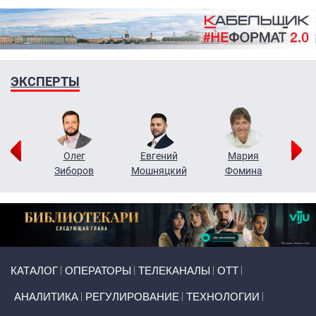
ЭКСПЕРТЫ
рий
Олег
Евгений
Мария
н
Зиборов
Мошняцкий
Фомина
Primary links
КАТАЛОГ
ОПЕРАТОРЫ
ТЕЛЕКАНАЛЫ
ОТТ
АНАЛИТИКА
РЕГУЛИРОВАНИЕ
ТЕХНОЛОГИИ