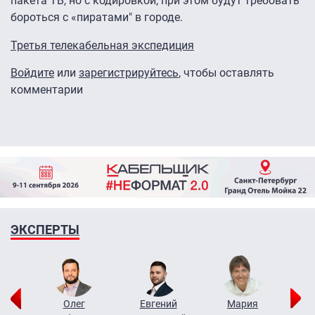
пакета ТВ, но с кодировкой, при этом будут требовать
бороться с «пиратами" в городе.
Третья телекабельная экспедиция
Войдите
или
зарегистрируйтесь
, чтобы оставлять
комментарии
ЭКСПЕРТЫ
рий
Олег
Евгений
Мария