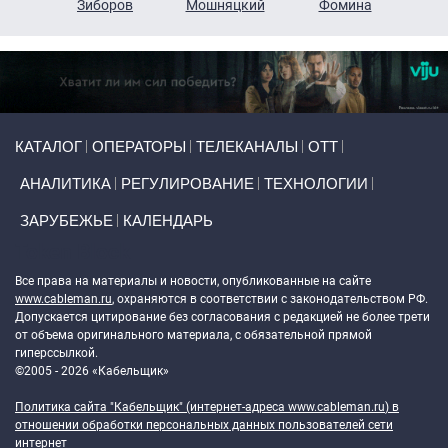
н
Зиборов
Мошняцкий
Фомина
Primary links
КАТАЛОГ
ОПЕРАТОРЫ
ТЕЛЕКАНАЛЫ
ОТТ
АНАЛИТИКА
РЕГУЛИРОВАНИЕ
ТЕХНОЛОГИИ
ЗАРУБЕЖЬЕ
КАЛЕНДАРЬ
Token Block
Все права на материалы и новости, опубликованные на сайте
www.cableman.ru
, охраняются в соответствии с законодательством РФ.
Допускается цитирование без согласования с редакцией не более трети
от объема оригинального материала, с обязательной прямой
гиперссылкой.
©2005 - 2026 «Кабельщик»
Политика сайта "Кабельщик" (интернет-адреса
www.cableman.ru
) в
отношении обработки персональных данных пользователей сети
интернет