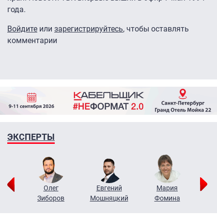
года.
Войдите
или
зарегистрируйтесь
, чтобы оставлять
комментарии
ЭКСПЕРТЫ
рий
Олег
Евгений
Мария
н
Зиборов
Мошняцкий
Фомина