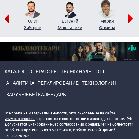
рий
Олег
Евгений
Мария
н
Зиборов
Мошняцкий
Фомина
Primary links
КАТАЛОГ
ОПЕРАТОРЫ
ТЕЛЕКАНАЛЫ
ОТТ
АНАЛИТИКА
РЕГУЛИРОВАНИЕ
ТЕХНОЛОГИИ
ЗАРУБЕЖЬЕ
КАЛЕНДАРЬ
Token Block
Все права на материалы и новости, опубликованные на сайте
www.cableman.ru
, охраняются в соответствии с законодательством РФ.
Допускается цитирование без согласования с редакцией не более трети
от объема оригинального материала, с обязательной прямой
гиперссылкой.