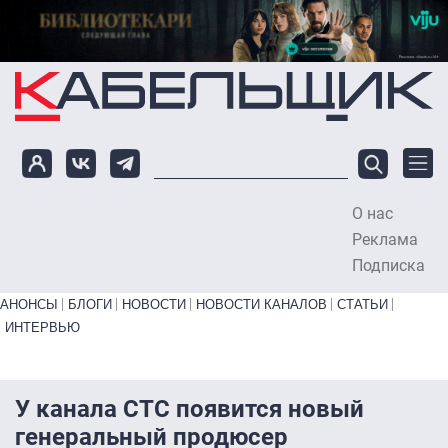
Перейти к основному содержанию
О нас
To
Реклама
Подписка
Primary links bottom
АНОНСЫ
БЛОГИ
НОВОСТИ
НОВОСТИ КАНАЛОВ
СТАТЬИ
ИНТЕРВЬЮ
У канала СТС появится новый
генеральный продюсер