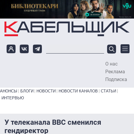
Перейти к основному содержанию
О нас
To
Реклама
Подписка
Primary links bottom
АНОНСЫ
БЛОГИ
НОВОСТИ
НОВОСТИ КАНАЛОВ
СТАТЬИ
ИНТЕРВЬЮ
У телеканала BBC сменился
гендиректор