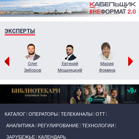
ЭКСПЕРТЫ
рий
Олег
Евгений
Мария
н
Зиборов
Мошняцкий
Фомина
Primary links
КАТАЛОГ
ОПЕРАТОРЫ
ТЕЛЕКАНАЛЫ
ОТТ
АНАЛИТИКА
РЕГУЛИРОВАНИЕ
ТЕХНОЛОГИИ
ЗАРУБЕЖЬЕ
КАЛЕНДАРЬ