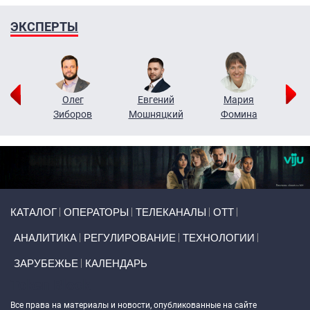
ЭКСПЕРТЫ
рий
Олег
Евгений
Мария
н
Зиборов
Мошняцкий
Фомина
Primary links
КАТАЛОГ
ОПЕРАТОРЫ
ТЕЛЕКАНАЛЫ
ОТТ
АНАЛИТИКА
РЕГУЛИРОВАНИЕ
ТЕХНОЛОГИИ
ЗАРУБЕЖЬЕ
КАЛЕНДАРЬ
Token Block
Все права на материалы и новости, опубликованные на сайте