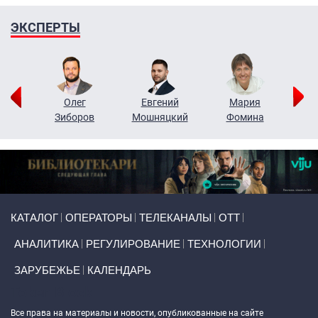
ЭКСПЕРТЫ
рий
Олег
Евгений
Мария
н
Зиборов
Мошняцкий
Фомина
Primary links
КАТАЛОГ
ОПЕРАТОРЫ
ТЕЛЕКАНАЛЫ
ОТТ
АНАЛИТИКА
РЕГУЛИРОВАНИЕ
ТЕХНОЛОГИИ
ЗАРУБЕЖЬЕ
КАЛЕНДАРЬ
Token Block
Все права на материалы и новости, опубликованные на сайте