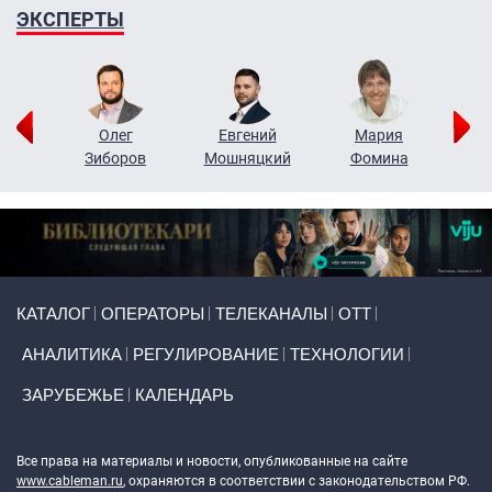
ЭКСПЕРТЫ
рий
Олег
Евгений
Мария
н
Зиборов
Мошняцкий
Фомина
Primary links
КАТАЛОГ
ОПЕРАТОРЫ
ТЕЛЕКАНАЛЫ
ОТТ
АНАЛИТИКА
РЕГУЛИРОВАНИЕ
ТЕХНОЛОГИИ
ЗАРУБЕЖЬЕ
КАЛЕНДАРЬ
Token Block
Все права на материалы и новости, опубликованные на сайте
www.cableman.ru
, охраняются в соответствии с законодательством РФ.