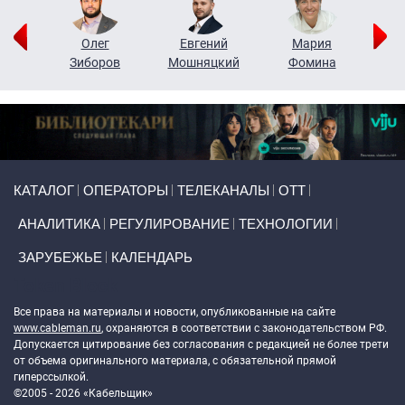
рий
Олег
Евгений
Мария
н
Зиборов
Мошняцкий
Фомина
Primary links
КАТАЛОГ
ОПЕРАТОРЫ
ТЕЛЕКАНАЛЫ
ОТТ
АНАЛИТИКА
РЕГУЛИРОВАНИЕ
ТЕХНОЛОГИИ
ЗАРУБЕЖЬЕ
КАЛЕНДАРЬ
Token Block
Все права на материалы и новости, опубликованные на сайте
www.cableman.ru
, охраняются в соответствии с законодательством РФ.
Допускается цитирование без согласования с редакцией не более трети
от объема оригинального материала, с обязательной прямой
гиперссылкой.
©2005 - 2026 «Кабельщик»