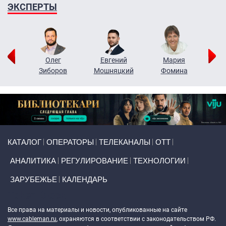
ЭКСПЕРТЫ
рий
Олег
Евгений
Мария
н
Зиборов
Мошняцкий
Фомина
Primary links
КАТАЛОГ
ОПЕРАТОРЫ
ТЕЛЕКАНАЛЫ
ОТТ
АНАЛИТИКА
РЕГУЛИРОВАНИЕ
ТЕХНОЛОГИИ
ЗАРУБЕЖЬЕ
КАЛЕНДАРЬ
Token Block
Все права на материалы и новости, опубликованные на сайте
www.cableman.ru
, охраняются в соответствии с законодательством РФ.