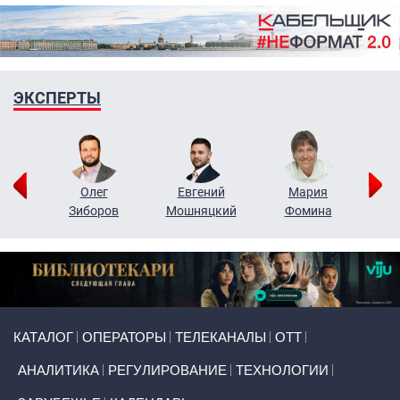
ЭКСПЕРТЫ
рий
Олег
Евгений
Мария
н
Зиборов
Мошняцкий
Фомина
Primary links
КАТАЛОГ
ОПЕРАТОРЫ
ТЕЛЕКАНАЛЫ
ОТТ
АНАЛИТИКА
РЕГУЛИРОВАНИЕ
ТЕХНОЛОГИИ