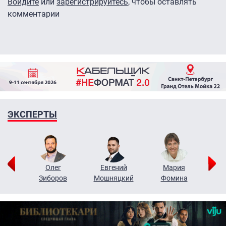
Войдите
или
зарегистрируйтесь
, чтобы оставлять
комментарии
ЭКСПЕРТЫ
рий
Олег
Евгений
Мария
н
Зиборов
Мошняцкий
Фомина