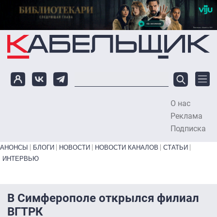
Перейти к основному содержанию
О нас
To
Реклама
Подписка
Primary links bottom
АНОНСЫ
БЛОГИ
НОВОСТИ
НОВОСТИ КАНАЛОВ
СТАТЬИ
ИНТЕРВЬЮ
В Симферополе открылся филиал
ВГТРК