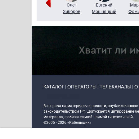
Тимур
Григорий
Олег
Евгений
Мар
Чудутов
Кузин
Зиборов
Мошняцкий
Фом
Primary links
КАТАЛОГ
ОПЕРАТОРЫ
ТЕЛЕКАНАЛЫ
О
Token Block
Все права на материалы и новости, опубликованные
законодательством РФ. Допускается цитирование без
материала, с обязательной прямой гиперссылкой.
©2005 - 2026 «Кабельщик»
Политика сайта "Кабельщик" (интернет-адреса
www.c