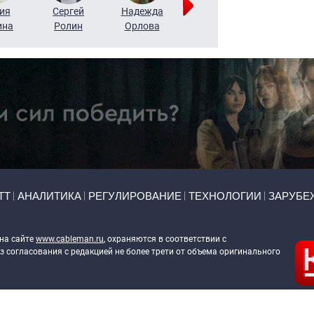
ия
Сергей
Надежда
Мария
Алексей
ина
Ролин
Орлова
Щербаль
Леонтьев
ТТ
АНАЛИТИКА
РЕГУЛИРОВАНИЕ
ТЕХНОЛОГИИ
ЗАРУБЕ
 на сайте
www.cableman.ru
, охраняются в соответствии с
 согласования с редакцией не более трети от объема оригинального
ableman.ru
) в отношении обработки персональных данных