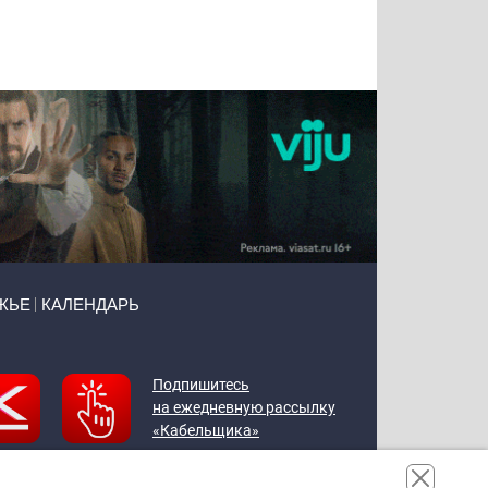
Татьяна
Тимур
Григорий
Олег
Воронова
Чудутов
Кузин
Зиборов
ЖЬЕ
КАЛЕНДАРЬ
Подпишитесь
на ежедневную рассылку
«Кабельщика»