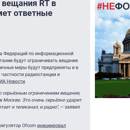
 вещания RT в
мет ответные
та Федераций по информационной
ритании будут ограничивать вещание
огичные меры будут предприняты и в
 частности радиостанции и
ИА Новости
.
 с серьёзным ограничением вещания,
в Москве. Это очень серьёзно ударит
отает и телеканал, и радио"
, — заявил
регулятор Ofcom
инициировал