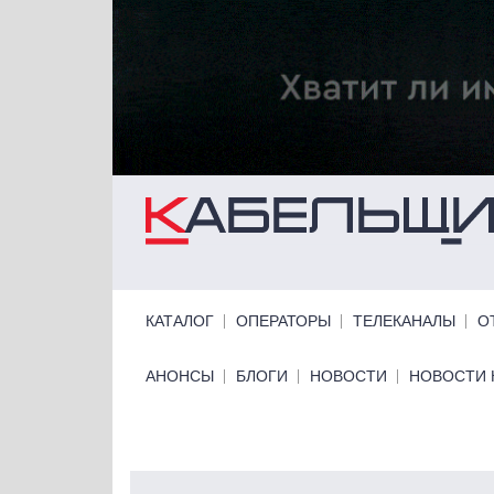
Перейти к основному содержанию
Primary links
КАТАЛОГ
ОПЕРАТОРЫ
ТЕЛЕКАНАЛЫ
О
Primary links bottom
АНОНСЫ
БЛОГИ
НОВОСТИ
НОВОСТИ 