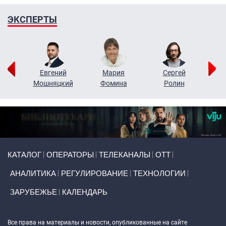
ЭКСПЕРТЫ
ор
Евгений
Мария
Сергей
Н
ко
Мошняцкий
Фомина
Ролин
Primary links
КАТАЛОГ
ОПЕРАТОРЫ
ТЕЛЕКАНАЛЫ
ОТТ
АНАЛИТИКА
РЕГУЛИРОВАНИЕ
ТЕХНОЛОГИИ
ЗАРУБЕЖЬЕ
КАЛЕНДАРЬ
Token Block
Все права на материалы и новости, опубликованные на сайте