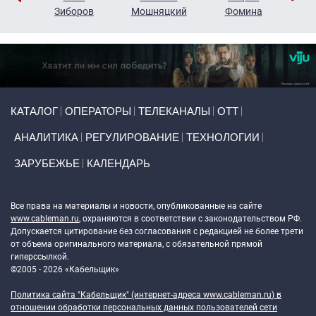
н
Зиборов
Мошняцкий
Фомина
Primary links
КАТАЛОГ
ОПЕРАТОРЫ
ТЕЛЕКАНАЛЫ
ОТТ
АНАЛИТИКА
РЕГУЛИРОВАНИЕ
ТЕХНОЛОГИИ
ЗАРУБЕЖЬЕ
КАЛЕНДАРЬ
Token Block
Все права на материалы и новости, опубликованные на сайте
www.cableman.ru
, охраняются в соответствии с законодательством РФ.
Допускается цитирование без согласования с редакцией не более трети
от объема оригинального материала, с обязательной прямой
гиперссылкой.
©2005 - 2026 «Кабельщик»
Политика сайта "Кабельщик" (интернет-адреса
www.cableman.ru
) в
отношении обработки персональных данных пользователей сети