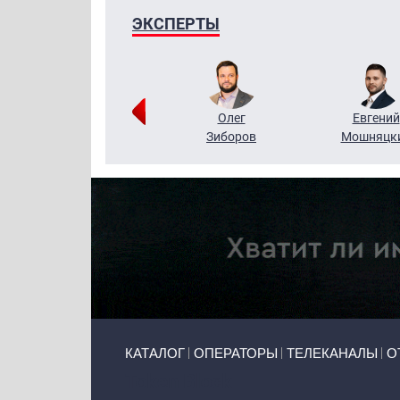
ЭКСПЕРТЫ
Григорий
Олег
Евгений
Кузин
Зиборов
Мошняцк
Primary links
КАТАЛОГ
ОПЕРАТОРЫ
ТЕЛЕКАНАЛЫ
О
Token Block