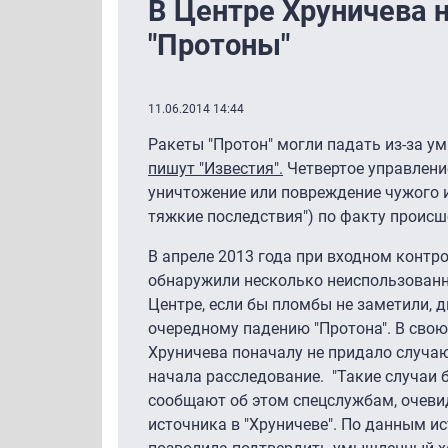
В Центре Хруничева 
"Протоны"
11.06.2014 14:44
Ракеты "Протон" могли падать из-за у
пишут "Известия".
Четвертое управление
уничтожение или повреждение чужого 
тяжкие последствия") по факту происше
В апреле 2013 года при входном контр
обнаружили несколько неиспользованн
Центре, если бы пломбы не заметили, д
очередному падению "Протона". В свою
Хруничева поначалу не придало случаю 
начала расследование. "Такие случаи 
сообщают об этом спецслужбам, очевидн
источника в "Хруничеве". По данным и