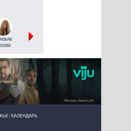
дежда
Мария
Алексей
рлова
Щербаль
Леонтьев
ЖЬЕ
КАЛЕНДАРЬ