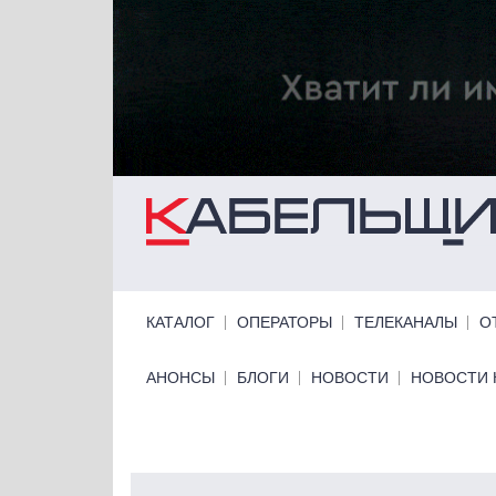
Перейти к основному содержанию
Primary links
КАТАЛОГ
ОПЕРАТОРЫ
ТЕЛЕКАНАЛЫ
О
Primary links bottom
АНОНСЫ
БЛОГИ
НОВОСТИ
НОВОСТИ 