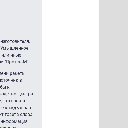
изготовителя,
 ("Умышленное
 или иные
и "Протон-М".
пени ракеты
источник в
 бы к
водство Центра
, которая и
 не каждый раз
ит газета слова
я информация