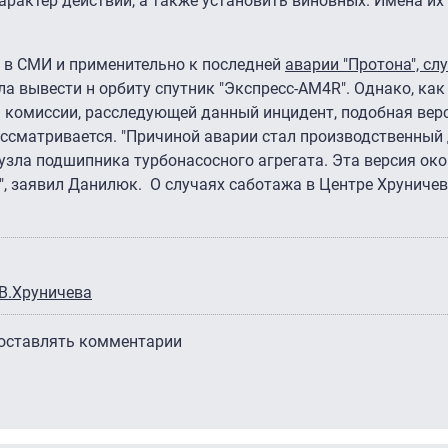
актер действий, а также установить виновных. Имена их 
 в СМИ и применительно к последней
аварии "Протона", сл
ла вывести н орбиту спутник "Экспресс-АМ4R". Однако, как
 комиссии, расследующей данный инцидент, подобная вер
ссматривается. "Причиной аварии стал производственный 
узла подшипника турбонасосного агрегата. Эта версия око
ь", заявил Данилюк. О случаях саботажа в Центре Хруничев
В.Хруничева
 оставлять комментарии