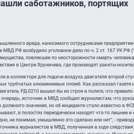
нашли саботажников, портящих
мышленного вреда, наносимого сотрудниками предприятия-
 МВД РФ возбудило уголовное дело по ч. 2 ст. 167 УК РФ
имущества, повлекшее по неосторожности смерть человека
ствия в Центре Хруничева, где производят ракеты-носител
оле в коллекторе для подачи воздуха двигателя второй сту
ых трубчатых алюминиевых пломб. Как рассказал газете 
вигатель РД-0210 вышел бы из строя в полете, что привело
 очередь, источник в МВД сообщил журналистам, что руко
должного значения, но об инциденте стало известно в ФСБ
бывают, в полостях периодически находят что-то лишнее и
о, не понимая, умышленно это сделано или нет", - привод
сточника журналистов в МВД, полученная в ходе следстви