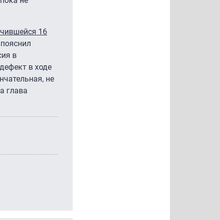
пока не
учившейся 16
 пояснил
сия в
дефект в ходе
нчательная, не
а глава