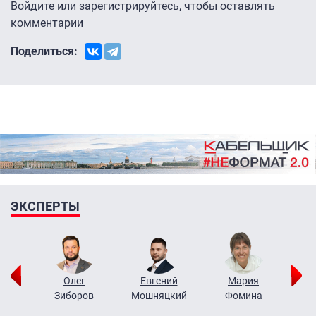
Войдите
или
зарегистрируйтесь
, чтобы оставлять
комментарии
Поделиться:
ЭКСПЕРТЫ
рий
Олег
Евгений
Мария
н
Зиборов
Мошняцкий
Фомина