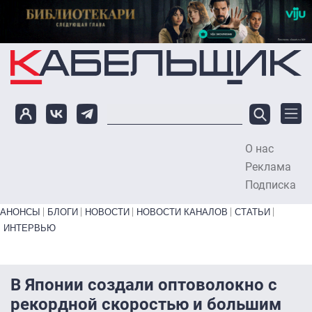
Перейти к основному содержанию
О нас
To
Реклама
Подписка
Primary links bottom
АНОНСЫ
БЛОГИ
НОВОСТИ
НОВОСТИ КАНАЛОВ
СТАТЬИ
ИНТЕРВЬЮ
В Японии создали оптоволокно с
рекордной скоростью и большим