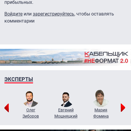
прибыльных.
Войдите
или
зарегистрируйтесь
, чтобы оставлять
комментарии
ЭКСПЕРТЫ
рий
Олег
Евгений
Мария
н
Зиборов
Мошняцкий
Фомина