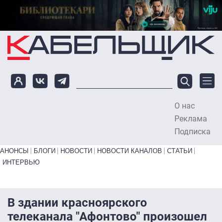
Перейти к основному содержанию
О нас
To
Реклама
Подписка
Primary links bottom
АНОНСЫ
БЛОГИ
НОВОСТИ
НОВОСТИ КАНАЛОВ
СТАТЬИ
ИНТЕРВЬЮ
В здании красноярского
телеканала "Афонтово" произошел