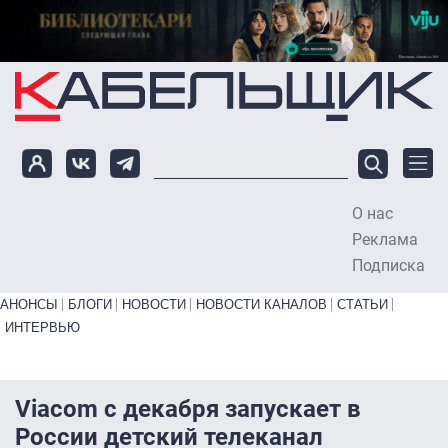
Перейти к основному содержанию
О нас
To
Реклама
Подписка
Primary links bottom
АНОНСЫ
БЛОГИ
НОВОСТИ
НОВОСТИ КАНАЛОВ
СТАТЬИ
ИНТЕРВЬЮ
Viacom с декабря запускает в
России детский телеканал