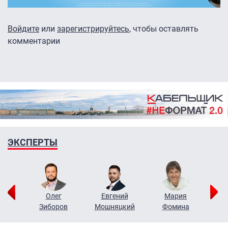
Войдите
или
зарегистрируйтесь
, чтобы оставлять
комментарии
ЭКСПЕРТЫ
рий
Олег
Евгений
Мария
н
Зиборов
Мошняцкий
Фомина