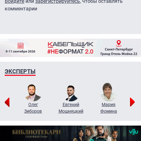
Войдите
или
зарегистрируйтесь
, чтобы оставлять
комментарии
ЭКСПЕРТЫ
рий
Олег
Евгений
Мария
н
Зиборов
Мошняцкий
Фомина