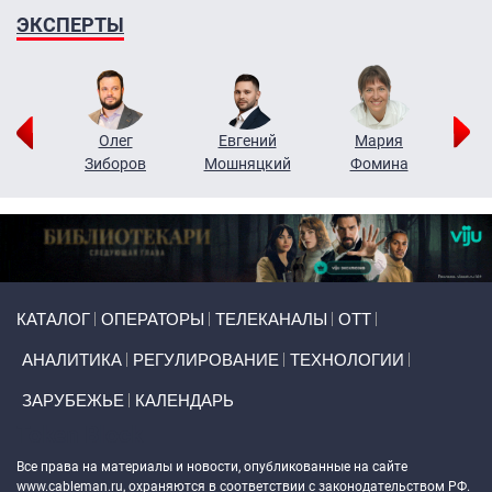
ЭКСПЕРТЫ
рий
Олег
Евгений
Мария
н
Зиборов
Мошняцкий
Фомина
Primary links
КАТАЛОГ
ОПЕРАТОРЫ
ТЕЛЕКАНАЛЫ
ОТТ
АНАЛИТИКА
РЕГУЛИРОВАНИЕ
ТЕХНОЛОГИИ
ЗАРУБЕЖЬЕ
КАЛЕНДАРЬ
Token Block
Все права на материалы и новости, опубликованные на сайте
www.cableman.ru
, охраняются в соответствии с законодательством РФ.