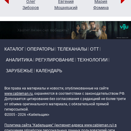
рий
Олег
Евгений
Мария
н
Зиборов
Мошняцкий
Фомина
Primary links
КАТАЛОГ
ОПЕРАТОРЫ
ТЕЛЕКАНАЛЫ
ОТТ
АНАЛИТИКА
РЕГУЛИРОВАНИЕ
ТЕХНОЛОГИИ
ЗАРУБЕЖЬЕ
КАЛЕНДАРЬ
Token Block
Все права на материалы и новости, опубликованные на сайте
www.cableman.ru
, охраняются в соответствии с законодательством РФ.
Допускается цитирование без согласования с редакцией не более трети
от объема оригинального материала, с обязательной прямой
гиперссылкой.
©2005 - 2026 «Кабельщик»
Политика сайта "Кабельщик" (интернет-адреса
www.cableman.ru
) в
отношении обработки персональных данных пользователей сети