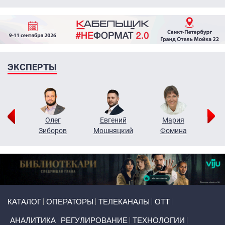
ЭКСПЕРТЫ
рий
Олег
Евгений
Мария
н
Зиборов
Мошняцкий
Фомина
Primary links
КАТАЛОГ
ОПЕРАТОРЫ
ТЕЛЕКАНАЛЫ
ОТТ
АНАЛИТИКА
РЕГУЛИРОВАНИЕ
ТЕХНОЛОГИИ