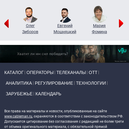
рий
Олег
Евгений
Мария
н
Зиборов
Мошняцкий
Фомина
Primary links
КАТАЛОГ
ОПЕРАТОРЫ
ТЕЛЕКАНАЛЫ
ОТТ
АНАЛИТИКА
РЕГУЛИРОВАНИЕ
ТЕХНОЛОГИИ
ЗАРУБЕЖЬЕ
КАЛЕНДАРЬ
Token Block
Все права на материалы и новости, опубликованные на сайте
www.cableman.ru
, охраняются в соответствии с законодательством РФ.
Допускается цитирование без согласования с редакцией не более трети
от объема оригинального материала, с обязательной прямой