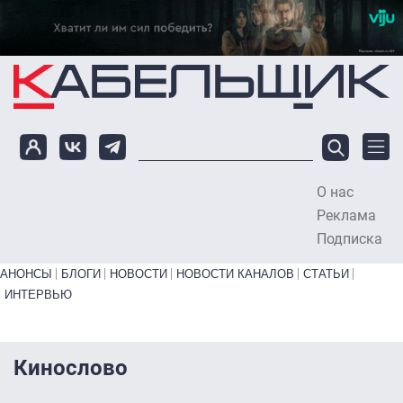
Перейти к основному содержанию
О нас
To
Реклама
Подписка
Primary links bottom
АНОНСЫ
БЛОГИ
НОВОСТИ
НОВОСТИ КАНАЛОВ
СТАТЬИ
ИНТЕРВЬЮ
Кинослово