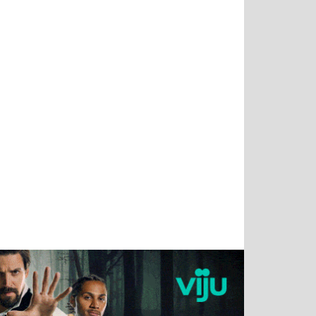
Татьяна
Тимур
Григорий
Олег
Воронова
Чудутов
Кузин
Зиборов