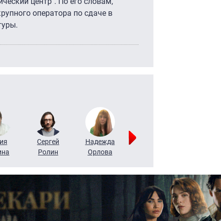
ческий центр". По его словам,
рупного оператора по сдаче в
туры.
ия
Сергей
Надежда
Мария
Алексей
ина
Ролин
Орлова
Щербаль
Леонтьев