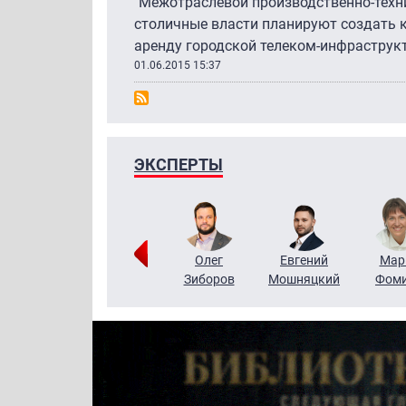
"Межотраслевой производственно-техни
столичные власти планируют создать к
аренду городской телеком-инфраструк
01.06.2015 15:37
ЭКСПЕРТЫ
Тимур
Григорий
Олег
Евгений
Мар
Чудутов
Кузин
Зиборов
Мошняцкий
Фом