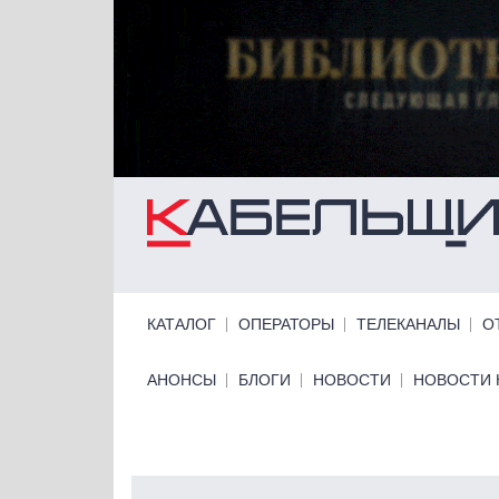
Перейти к основному содержанию
Primary links
КАТАЛОГ
ОПЕРАТОРЫ
ТЕЛЕКАНАЛЫ
О
Primary links bottom
АНОНСЫ
БЛОГИ
НОВОСТИ
НОВОСТИ 