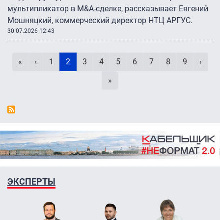
мультипликатор в M&A-сделке, рассказывает Евгений
Мошняцкий, коммерческий директор НТЦ АРГУС.
30.07.2026 12:43
Нумерация страниц
Первая страница
Предыдущая страница
Page
Текущая страница
Page
Page
Page
Page
Page
Page
Page
След
«
‹
1
2
3
4
5
6
7
8
9
›
Последняя страница
»
ЭКСПЕРТЫ