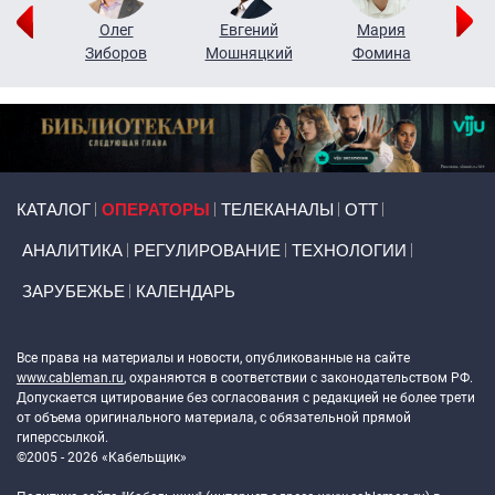
рий
Олег
Евгений
Мария
н
Зиборов
Мошняцкий
Фомина
Primary links
КАТАЛОГ
ОПЕРАТОРЫ
ТЕЛЕКАНАЛЫ
ОТТ
АНАЛИТИКА
РЕГУЛИРОВАНИЕ
ТЕХНОЛОГИИ
ЗАРУБЕЖЬЕ
КАЛЕНДАРЬ
Token Block
Все права на материалы и новости, опубликованные на сайте
www.cableman.ru
, охраняются в соответствии с законодательством РФ.
Допускается цитирование без согласования с редакцией не более трети
от объема оригинального материала, с обязательной прямой
гиперссылкой.
©2005 - 2026 «Кабельщик»