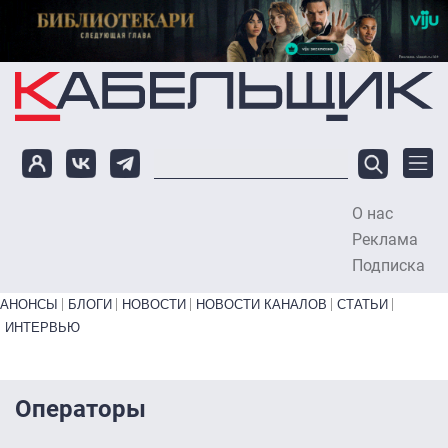
Перейти к основному содержанию
О нас
To
Реклама
Подписка
Primary links bottom
АНОНСЫ
БЛОГИ
НОВОСТИ
НОВОСТИ КАНАЛОВ
СТАТЬИ
ИНТЕРВЬЮ
Операторы