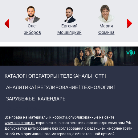
рий
Олег
Евгений
Мария
н
Зиборов
Мошняцкий
Фомина
Primary links
КАТАЛОГ
ОПЕРАТОРЫ
ТЕЛЕКАНАЛЫ
ОТТ
АНАЛИТИКА
РЕГУЛИРОВАНИЕ
ТЕХНОЛОГИИ
ЗАРУБЕЖЬЕ
КАЛЕНДАРЬ
Token Block
Все права на материалы и новости, опубликованные на сайте
www.cableman.ru
, охраняются в соответствии с законодательством РФ.
Допускается цитирование без согласования с редакцией не более трети
от объема оригинального материала, с обязательной прямой