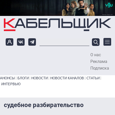
Перейти к основному содержанию
О нас
To
Реклама
Подписка
Primary links bottom
АНОНСЫ
БЛОГИ
НОВОСТИ
НОВОСТИ КАНАЛОВ
СТАТЬИ
ИНТЕРВЬЮ
судебное разбирательство