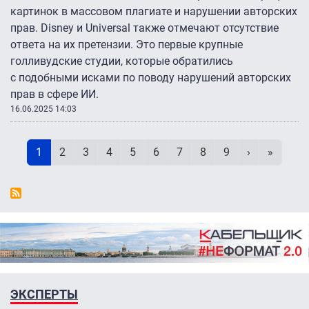
картинок в массовом плагиате и нарушении авторских
прав. Disney и Universal также отмечают отсутствие
ответа на их претензии. Это первые крупные
голливудские студии, которые обратились
с подобными исками по поводу нарушений авторских
прав в сфере ИИ.
16.06.2025 14:03
Нумерация страниц
Текущая страница
Page
Page
Page
Page
Page
Page
Page
Page
Следующая 
Последн
1
2
3
4
5
6
7
8
9
›
»
ЭКСПЕРТЫ