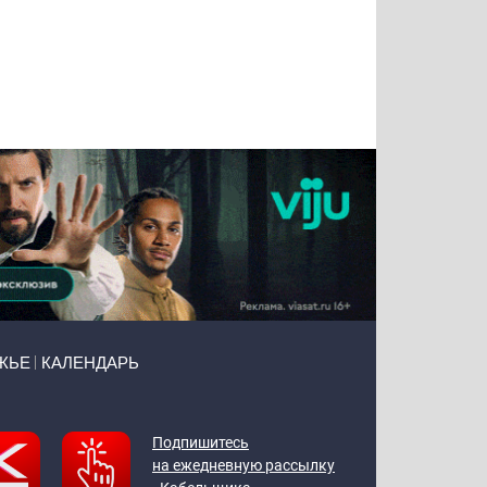
Татьяна
Тимур
Григорий
Олег
Воронова
Чудутов
Кузин
Зиборов
ЖЬЕ
КАЛЕНДАРЬ
Подпишитесь
на ежедневную рассылку