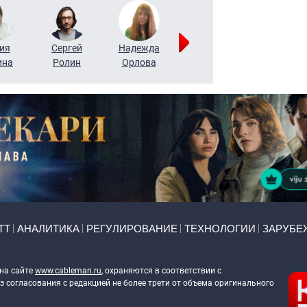
ия
Сергей
Надежда
Мария
Алексей
ина
Ролин
Орлова
Щербаль
Леонтьев
ТТ
АНАЛИТИКА
РЕГУЛИРОВАНИЕ
ТЕХНОЛОГИИ
ЗАРУБЕ
 на сайте
www.cableman.ru
, охраняются в соответствии с
 согласования с редакцией не более трети от объема оригинального