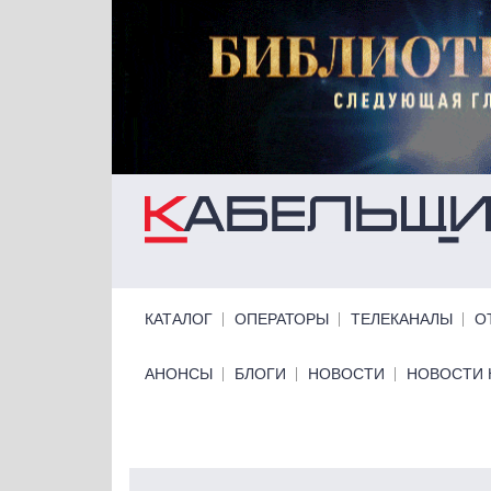
Перейти к основному содержанию
Primary links
КАТАЛОГ
ОПЕРАТОРЫ
ТЕЛЕКАНАЛЫ
О
Primary links bottom
АНОНСЫ
БЛОГИ
НОВОСТИ
НОВОСТИ 