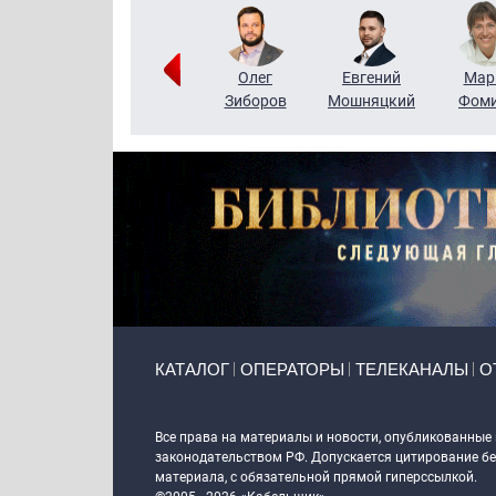
Тимур
Григорий
Олег
Евгений
Мар
Чудутов
Кузин
Зиборов
Мошняцкий
Фом
Primary links
КАТАЛОГ
ОПЕРАТОРЫ
ТЕЛЕКАНАЛЫ
О
Token Block
Все права на материалы и новости, опубликованные
законодательством РФ. Допускается цитирование без
материала, с обязательной прямой гиперссылкой.