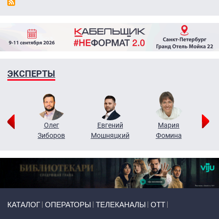
ЭКСПЕРТЫ
рий
Олег
Евгений
Мария
н
Зиборов
Мошняцкий
Фомина
Primary links
КАТАЛОГ
ОПЕРАТОРЫ
ТЕЛЕКАНАЛЫ
ОТТ