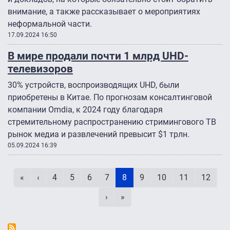
внимание, а также рассказывает о мероприятиях
неформальной части.
17.09.2024 16:50
В мире продали почти 1 млрд UHD-
телевизоров
30% устройств, воспроизводящих UHD, были
приобретены в Китае. По прогнозам консалтинговой
компании Omdia, к 2024 году благодаря
стремительному распространению стримингового ТВ
рынок медиа и развлечений превысит $1 трлн.
05.09.2024 16:39
Нумерация страниц
Первая страница
Предыдущая страница
Page
Page
Page
Page
Текущая страница
Page
Page
Page
Page
«
‹
4
5
6
7
8
9
10
11
12
Следующая страница
Последняя страница
›
»