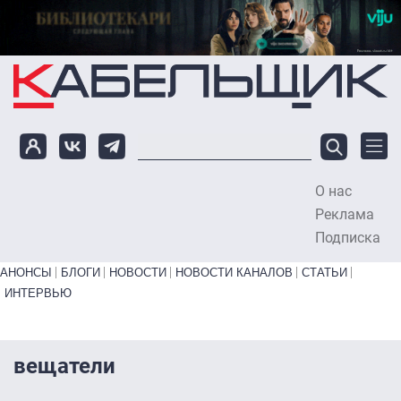
Перейти к основному содержанию
О нас
To
Реклама
Подписка
Primary links bottom
АНОНСЫ
БЛОГИ
НОВОСТИ
НОВОСТИ КАНАЛОВ
СТАТЬИ
ИНТЕРВЬЮ
вещатели