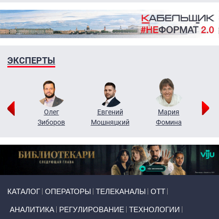
ЭКСПЕРТЫ
рий
Олег
Евгений
Мария
н
Зиборов
Мошняцкий
Фомина
Primary links
КАТАЛОГ
ОПЕРАТОРЫ
ТЕЛЕКАНАЛЫ
ОТТ
АНАЛИТИКА
РЕГУЛИРОВАНИЕ
ТЕХНОЛОГИИ