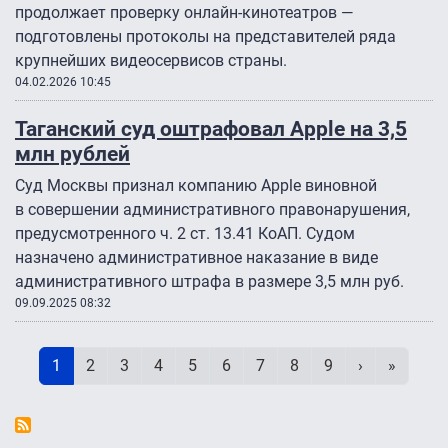
продолжает проверку онлайн-кинотеатров —
подготовлены протоколы на представителей ряда
крупнейших видеосервисов страны.
04.02.2026 10:45
Таганский суд оштрафовал Apple на 3,5
млн рублей
Суд Москвы признал компанию Apple виновной
в совершении административного правонарушения,
предусмотренного ч. 2 ст. 13.41 КоАП. Судом
назначено административное наказание в виде
административного штрафа в размере 3,5 млн руб.
09.09.2025 08:32
Нумерация страниц
Текущая страница
Page
Page
Page
Page
Page
Page
Page
Page
Следующая 
Последн
1
2
3
4
5
6
7
8
9
›
»