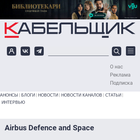
Перейти к основному содержанию
О нас
To
Реклама
Подписка
Primary links bottom
АНОНСЫ
БЛОГИ
НОВОСТИ
НОВОСТИ КАНАЛОВ
СТАТЬИ
ИНТЕРВЬЮ
Airbus Defence and Space