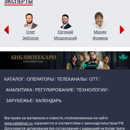
ЭКСПЕРТЫ
рий
Олег
Евгений
Мария
н
Зиборов
Мошняцкий
Фомина
Primary links
КАТАЛОГ
ОПЕРАТОРЫ
ТЕЛЕКАНАЛЫ
ОТТ
АНАЛИТИКА
РЕГУЛИРОВАНИЕ
ТЕХНОЛОГИИ
ЗАРУБЕЖЬЕ
КАЛЕНДАРЬ
Token Block
Все права на материалы и новости, опубликованные на сайте
www.cableman.ru
, охраняются в соответствии с законодательством РФ.
Допускается цитирование без согласования с редакцией не более трети