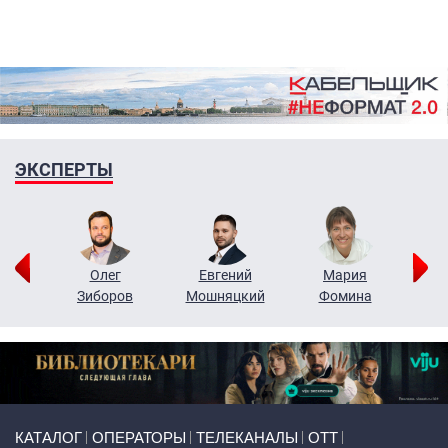
ЭКСПЕРТЫ
рий
Олег
Евгений
Мария
н
Зиборов
Мошняцкий
Фомина
Primary links
КАТАЛОГ
ОПЕРАТОРЫ
ТЕЛЕКАНАЛЫ
ОТТ