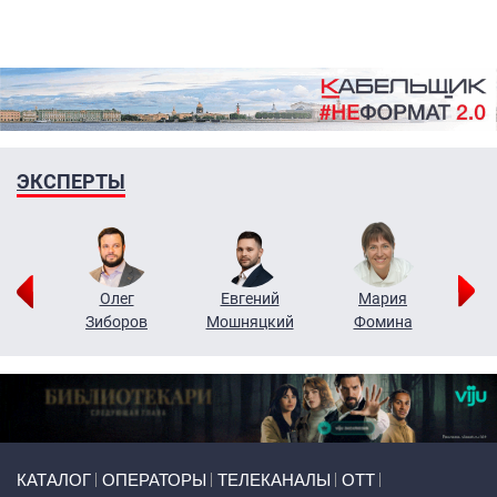
ЭКСПЕРТЫ
рий
Олег
Евгений
Мария
н
Зиборов
Мошняцкий
Фомина
Primary links
КАТАЛОГ
ОПЕРАТОРЫ
ТЕЛЕКАНАЛЫ
ОТТ