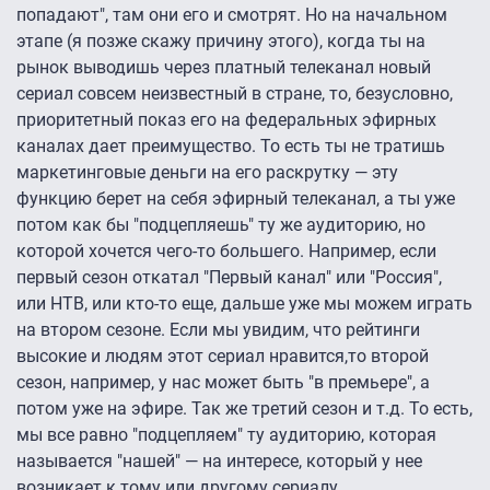
попадают", там они его и смотрят. Но на начальном
этапе (я позже скажу причину этого), когда ты на
рынок выводишь через платный телеканал новый
сериал совсем неизвестный в стране, то, безусловно,
приоритетный показ его на федеральных эфирных
каналах дает преимущество. То есть ты не тратишь
маркетинговые деньги на его раскрутку — эту
функцию берет на себя эфирный телеканал, а ты уже
потом как бы "подцепляешь" ту же аудиторию, но
которой хочется чего-то большего. Например, если
первый сезон откатал "Первый канал" или "Россия",
или НТВ, или кто-то еще, дальше уже мы можем играть
на втором сезоне. Если мы увидим, что рейтинги
высокие и людям этот сериал нравится,то второй
сезон, например, у нас может быть "в премьере", а
потом уже на эфире. Так же третий сезон и т.д. То есть,
мы все равно "подцепляем" ту аудиторию, которая
называется "нашей" — на интересе, который у нее
возникает к тому или другому сериалу.