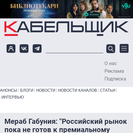
Перейти к основному содержанию
О нас
To
Реклама
Подписка
Primary links bottom
АНОНСЫ
БЛОГИ
НОВОСТИ
НОВОСТИ КАНАЛОВ
СТАТЬИ
ИНТЕРВЬЮ
Мераб Габуния: "Российский рынок
пока не готов к премиальному