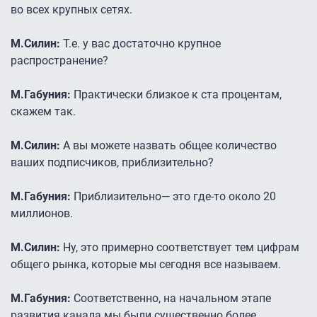
во всех крупных сетях.
М.Силин:
Т.е. у вас достаточно крупное
распространение?
М.Габуния:
Практически близкое к ста процентам,
скажем так.
М.Силин:
А вы можете назвать общее количество
ваших подписчиков, приблизительно?
М.Габуния:
Приблизительно— это где-то около 20
миллионов.
М.Силин:
Ну, это примерно соответствует тем цифрам
общего рынка, которые мы сегодня все называем.
М.Габуния:
Соответственно, на начальном этапе
развития канала мы были существенно более