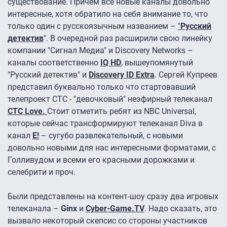
существование. Причем все новые каналы довольно
интересные, хотя обратило на себя внимание то, что
только один с русскоязычным названием –
"
Русский
детектив
". В очередной раз расширили свою линейку
компании "Сигнал Медиа" и Discovery Networks –
каналы соответственно
IQ HD
, вышеупомянутый
"Русский детектив" и
Discovery ID Extra
. Сергей Купреев
представил буквально только что стартовавший
телепроект СТС - "девочковый" неэфирный телеканал
СТС Love
.
Стоит отметить ребят из NBC Universal,
которые сейчас трансформируют телеканал Diva в
канал
E!
– сугубо развлекательный, с новыми
довольно новыми для нас интересными форматами, с
Голливудом и всеми его красными дорожками и
селебрити и проч.
Были представлены на контент-шоу сразу два игровых
телеканала –
Ginx
и
Cyber-Game.TV
. Надо сказать, это
вызвало некоторый скепсис со стороны участников