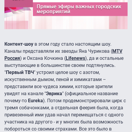
Контент-шоу
в этом году стало настоящим шоу.
Каналы представляли их звезды Яна Чурикова (
MTV
Россия
) и Оксана Кочкина (
Lifenews
), да и остальные
выступающие в большинстве своем подтянулись.
"
Первый ТВЧ
" устроил целое шоу с азотом,
искуственным дымом, пеной и химикатами –
представили все чудеса химии, которые зрители
увидят на канале "
Эврика
" (официальное название
почему-то
Eureka
). Потом продемонстрировали цирк с
тремя собачонками, а отдельная феерия была, когда
привезенный ими удав начал перемещаться с одного
участника на другого - и у многих была возможность
побороться со своими страхами. Все это было в