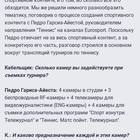
спортивном контенте, и о том, во сколько все это
обходится. Мы же решили немного разнообразить
тематику, поговорив о процессе создания спортивного
контента с Педро Гарсиа-Айестой, руководителем
направления "Теннис" на каналах Eurosport. Поскольку
Педро отвечает не за весь спортивный контент, а за
конкретную его часть, разговор строился в основном
вокруг трансляций турниров по теннису.
Кабельщик:
Сколько камер вы задействуете при
съемках турнира?
Педро Гариса-Айеста:
4 камеры в студии + 3
беспроводные RF-камеры + 4 телекамеры для
видеожурналистики (ENG-камеры) + 4 камеры для
съемки дополнительных программ "Спорт изнутри.
Тележурнал" и "Теннис. Матс пойнт. Тележурнал".
К.:
И каково предназначение каждой и этих камер?