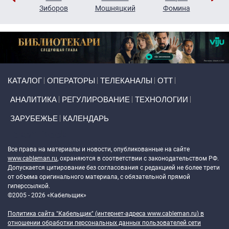
н
Зиборов
Мошняцкий
Фомина
Primary links
КАТАЛОГ
ОПЕРАТОРЫ
ТЕЛЕКАНАЛЫ
ОТТ
АНАЛИТИКА
РЕГУЛИРОВАНИЕ
ТЕХНОЛОГИИ
ЗАРУБЕЖЬЕ
КАЛЕНДАРЬ
Token Block
Все права на материалы и новости, опубликованные на сайте
www.cableman.ru
, охраняются в соответствии с законодательством РФ.
Допускается цитирование без согласования с редакцией не более трети
от объема оригинального материала, с обязательной прямой
гиперссылкой.
©2005 - 2026 «Кабельщик»
Политика сайта "Кабельщик" (интернет-адреса
www.cableman.ru
) в
отношении обработки персональных данных пользователей сети