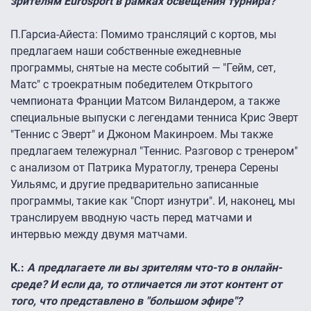
зрителям Eurosport в рамках освещения турнира?
П.Гарсиа-Айеста:
Помимо трансляций с кортов, мы
предлагаем наши собственные ежедневные
программы, снятые на месте событий — "Гейм, сет,
Матс" с троекратным победителем Открытого
чемпионата Франции Матсом Виландером, а также
специальные выпуски с легендами тенниса Крис Эверт
"Теннис с Эверт" и Джоном Макинроем. Мы также
предлагаем тележурнал "Теннис. Разговор с тренером"
с анализом от Патрика Муратоглу, тренера Серены
Уильямс, и другие предварительно записанные
программы, такие как "Спорт изнутри". И, наконец, мы
транслируем вводную часть перед матчами и
интервью между двумя матчами.
К.:
А предлагаете ли вы зрителям что-то в онлайн-
среде? И если да, то отличается ли этот контент от
того, что представлено в "большом эфире"?