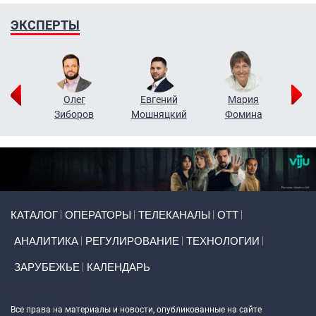
ЭКСПЕРТЫ
рий
Олег
Евгений
Мария
н
Зиборов
Мошняцкий
Фомина
Primary links
КАТАЛОГ
ОПЕРАТОРЫ
ТЕЛЕКАНАЛЫ
ОТТ
АНАЛИТИКА
РЕГУЛИРОВАНИЕ
ТЕХНОЛОГИИ
ЗАРУБЕЖЬЕ
КАЛЕНДАРЬ
Token Block
Все права на материалы и новости, опубликованные на сайте