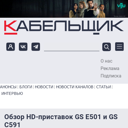
Перейти к основному содержанию
О нас
To
Реклама
Подписка
Primary links bottom
АНОНСЫ
БЛОГИ
НОВОСТИ
НОВОСТИ КАНАЛОВ
СТАТЬИ
ИНТЕРВЬЮ
Обзор HD-приставок GS E501 и GS
С591