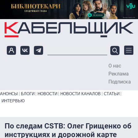
Перейти к основному содержанию
О нас
To
Реклама
Подписка
Primary links bottom
АНОНСЫ
БЛОГИ
НОВОСТИ
НОВОСТИ КАНАЛОВ
СТАТЬИ
ИНТЕРВЬЮ
По следам CSTB: Олег Грищенко об
инструкциях и дорожной карте