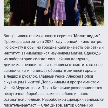
Завершились съемки нового сериала
"Молот ведьм"
.
Премьера состоится в 2024 году в онлайн-кинотеатре.
По сюжету в обычно городке Калязине есть секретный
институт, занимающийся изучением магии. Однажды
из лаборатории сбегает сильнейшая колдунья,
движимая ненавистью и желанием отомстить за свое
заключение, и начинает обращать жителей города
в леших и русалок. Главный герой Алексей Попов
с кузнецом Никитой Добрыниным и программистом
Ильей Муромцевым. Так в Калязине разворачивается
нешуточная борьба за семью, любовь и право
оставаться людьми. Разработкой сценария занимался
писатель-фантаст — Олег Дивов, автор более 150