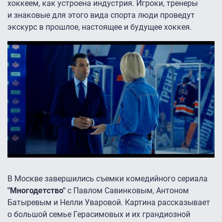
хоккеем, как устроена индустрия. Игроки, тренеры
и знаковые для этого вида спорта люди проведут
экскурс в прошлое, настоящее и будущее хоккея.
В Москве завершились съемки комедийного сериала
"Многодетство"
с Павлом Савинковым, Антоном
Батыревым и Нелли Уваровой. Картина рассказывает
о большой семье Герасимовых и их грандиозной