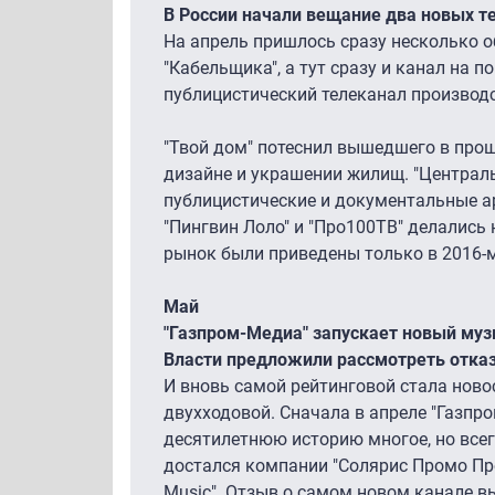
В России начали вещание два новых те
На апрель пришлось сразу несколько о
"Кабельщика", а тут сразу и канал на п
публицистический телеканал производс
"Твой дом" потеснил вышедшего в прошл
дизайне и украшении жилищ. "Централ
публицистические и документальные а
"Пингвин Лоло" и "Про100ТВ" делались 
рынок были приведены только в 2016-м
Май
"Газпром-Медиа" запускает новый муз
Власти предложили рассмотреть отказ 
И вновь самой рейтинговой стала ново
двухходовой. Сначала в апреле "Газпр
десятилетнюю историю многое, но все
достался компании "Солярис Промо Про
Music". Отзыв о самом новом канале в