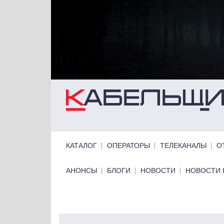
Перейти к основному содержанию
Primary links
КАТАЛОГ
ОПЕРАТОРЫ
ТЕЛЕКАНАЛЫ
О
Primary links bottom
АНОНСЫ
БЛОГИ
НОВОСТИ
НОВОСТИ 