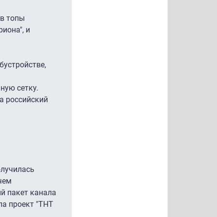
 в топы
иона", и
бустройстве,
ную сетку.
на российский
олучилась
чем
й пакет канала
ла проект "ТНТ