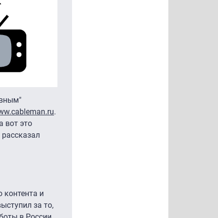
авным"
ww.cableman.ru
.
а вот это
 рассказал
о контента и
ыступил за то,
боты в России.