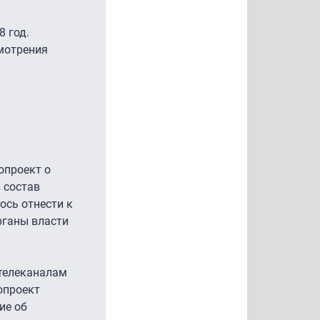
8 год.
смотрения
опроект о
 состав
ось отнести к
рганы власти
 телеканалам
опроект
ие об