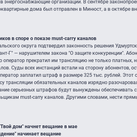
 в энергоснабжающие организации. В сентябре законопрое
квартирные дома был отправлен в Минюст, а в октябре вн
ов в споре о показе must-carry каналов
альского округа подтвердил законность решения Удмуртс
ант-Г" — нарушителем закона "О защите конкуренции". Або
о оператор прекратил им трансляцию не только платных, н
ов. Суды всех инстанций встали на сторону абонентов, ос
ператор заплатил штраф в размере 325 тыс. рублей. Этот 
су трансляции обязательных каналов изрядно разочарова
жание серьезных штрафов будут вынуждены обеспечивать 
щикам must-carry каналов. Другими словами, нести прям
"Твой дом" начнет вещание в мае
идение" начинает вещание