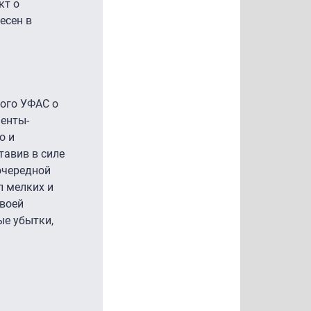
кт о
есен в
кого УФАС о
ненты-
о и
тавив в силе
очередной
л мелких и
своей
ые убытки,