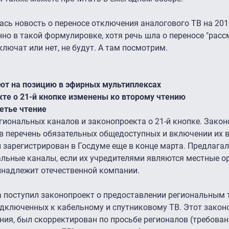
ась новость о переносе отключения аналогового ТВ на 201
нно в такой формулировке, хотя речь шла о переносе "рас
тключат или нет, не будут. А там посмотрим.
ют на позицию в эфирных мультиплексах
кте о 21-й кнопке изменены ко второму чтению
етье чтение
иональных каналов и законопроекта о 21-й кнопке. Закон
в перечень обязательных общедоступных и включении их в
арегистрирован в Госдуме еще в конце марта. Предлагал
ьные каналы, если их учредителями являются местные о
инадлежит отечественной компании.
а поступил законопроект о предоставлении региональным
подключенных к кабельному и спутниковому ТВ. Этот закон
ния, был скорректирован по просьбе регионалов (требован