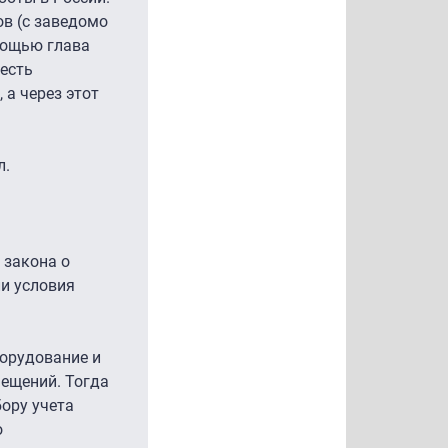
в (с заведомо
мощью глава
есть
 а через этот
л.
 закона о
ли условия
борудование и
ещений. Тогда
ору учета
о