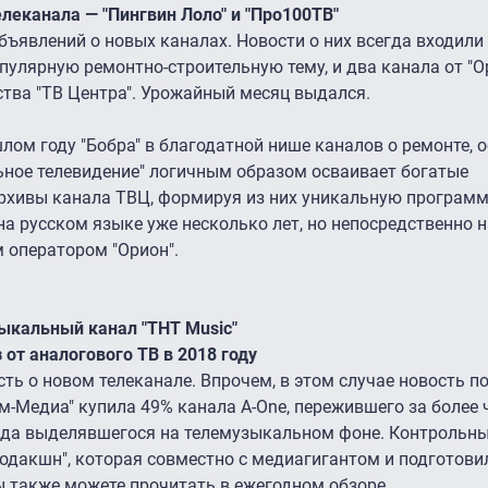
леканала — "Пингвин Лоло" и "Про100ТВ"
бъявлений о новых каналах. Новости о них всегда входили
опулярную ремонтно-строительную тему, и два канала от "Ор
тва "ТВ Центра". Урожайный месяц выдался.
ом году "Бобра" в благодатной нише каналов о ремонте, о
ьное телевидение" логичным образом осваивает богатые
рхивы канала ТВЦ, формируя из них уникальную программ
на русском языке уже несколько лет, но непосредственно 
 оператором "Орион".
ыкальный канал "ТНТ Music"
от аналогового ТВ в 2018 году
сть о новом телеканале. Впрочем, в этом случае новость п
ом-Медиа" купила 49% канала A-One, пережившего за более 
гда выделявшегося на телемузыкальном фоне. Контрольны
дакшн", которая совместно с медиагигантом и подготови
ы также можете прочитать в ежегодном обзоре.