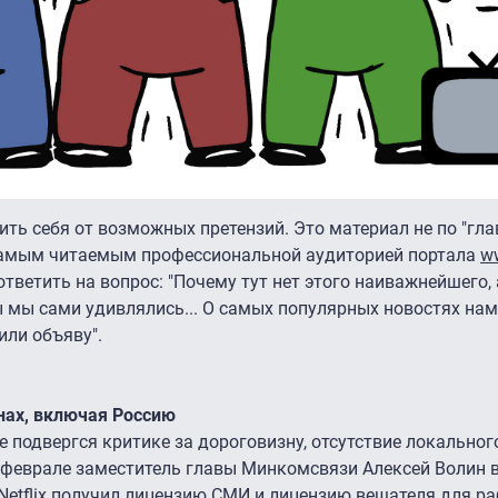
ить себя от возможных претензий. Это материал не по "гл
о самым читаемым профессиональной аудиторией портала
w
ответить на вопрос: "Почему тут нет этого наиважнейшего, 
ы мы сами удивлялись... О самых популярных новостях нам
или объяву".
ранах, включая Россию
же подвергся критике за дороговизну, отсутствие локальног
в феврале заместитель главы Минкомсвязи Алексей Волин в
etflix получил лицензию СМИ и лицензию вещателя для ра