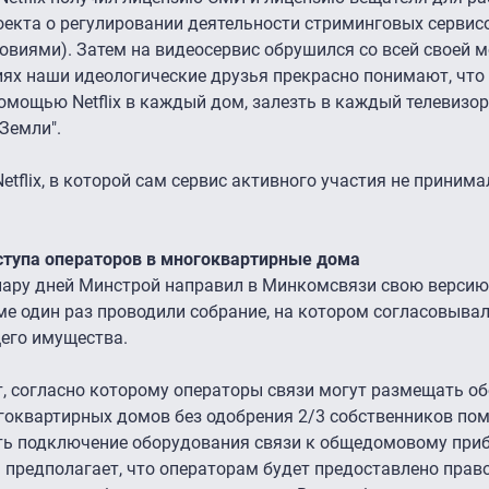
екта о регулировании деятельности стриминговых сервисо
ловиями). Затем на видеосервис обрушился со всей своей 
ях наши идеологические друзья прекрасно понимают, что 
омощью Netflix в каждый дом, залезть в каждый телевизор,
Земли".
etflix, в которой сам сервис активного участия не принима
ступа операторов в многоквартирные дома
 пару дней Минстрой направил в Минкомсвязи свою версию
е один раз проводили собрание, на котором согласовыва
его имущества.
, согласно которому операторы связи могут размещать о
гоквартирных домов без одобрения 2/3 собственников пом
ь подключение оборудования связи к общедомовому приб
 предполагает, что операторам будет предоставлено прав